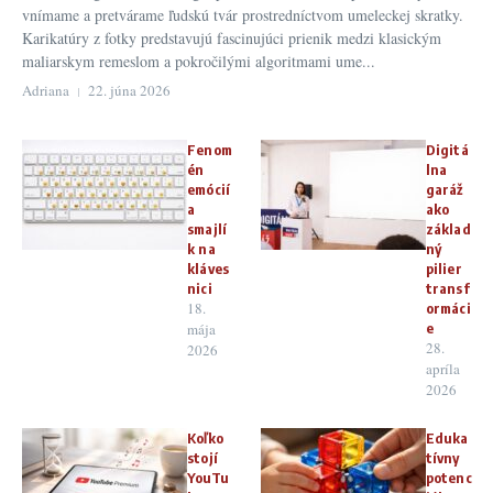
vnímame a pretvárame ľudskú tvár prostredníctvom umeleckej skratky.
Karikatúry z fotky predstavujú fascinujúci prienik medzi klasickým
maliarskym remeslom a pokročilými algoritmami ume...
Adriana
22. júna 2026
Fenom
Digitá
én
lna
emócií
garáž
a
ako
smajlí
základ
k na
ný
kláves
pilier
nici
transf
18.
ormáci
mája
e
28.
2026
apríla
2026
Koľko
Eduka
stojí
tívny
YouTu
potenc