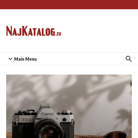
Preskočiť na obsah
Main Menu