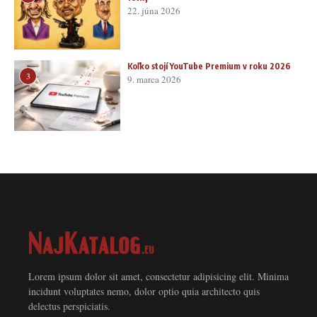
22. júna 2026
Koľko stojí YouTube Premium v roku 2026
3
9. marca 2026
Lorem ipsum dolor sit amet, consectetur adipisicing elit. Minima
incidunt voluptates nemo, dolor optio quia architecto quis
delectus perspiciatis.