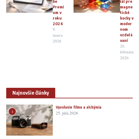
be
iál pre
Premi
magne
um v
tické
roku
kocky v
2026
moder
9.
nom
marca
vzdelá
vaní
2026
26.
februára
2026
Najnovšie články
Vyvolanie filmu a alchýmia
1
25. júla 2026