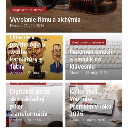
Zaujímavosti z internetu
Vyvolanie filmu a alchýmia
Denis
25. júla 2026
Zaujímavosti z internetu
Umenie a
Zaujímavosti z internetu
psychológia v
tvorbe
Fenomén emócií
karikatúry z
a smajlík na
fotky
klávesnici
Adriana
22. júna 2026
Marcel
18. mája 2026
Zaujímavosti z internetu
Zaujímavosti z internetu
Digitálna garáž
Koľko stojí
ako základný
YouTube
pilier
Premium v roku
transformácie
2026
Barbora
28. apríla 2026
Denis
9. marca 2026