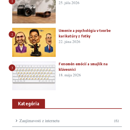
1
25. júla 2026
Umenie a psychológia v tvorbe
2
karikatúry z fotky
22. júna 2026
Fenomén emócií a smajlík na
3
klávesnici
18. mája 2026
Kategória
Zaujímavosti z internetu
(6)