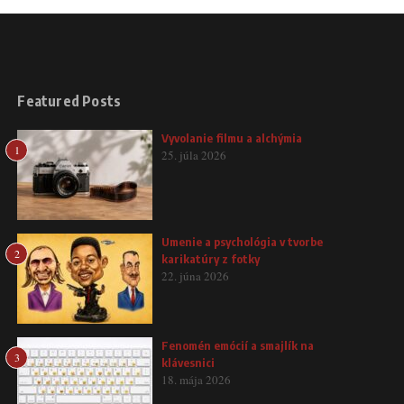
Featured Posts
Vyvolanie filmu a alchýmia
1
25. júla 2026
Umenie a psychológia v tvorbe
2
karikatúry z fotky
22. júna 2026
Fenomén emócií a smajlík na
3
klávesnici
18. mája 2026