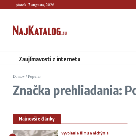
Preskočiť na obsah
piatok, 7 augusta, 2026
Zaujímavosti z internetu
Domov
/
Popular
Značka prehliadania: P
Najnovšie články
Vyvolanie filmu a alchýmia