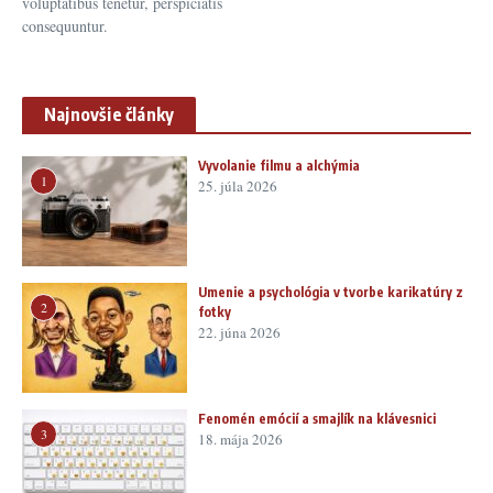
voluptatibus tenetur, perspiciatis
consequuntur.
Najnovšie články
Vyvolanie filmu a alchýmia
1
25. júla 2026
Umenie a psychológia v tvorbe karikatúry z
2
fotky
22. júna 2026
Fenomén emócií a smajlík na klávesnici
3
18. mája 2026